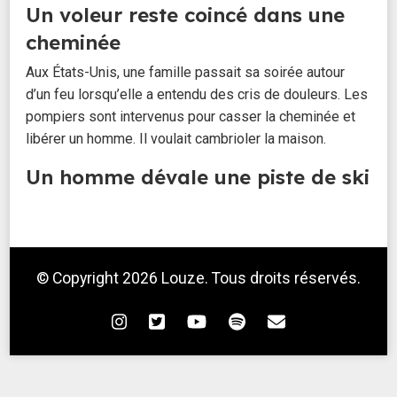
Un voleur reste coincé dans une
cheminée
Aux États-Unis, une famille passait sa soirée autour
d’un feu lorsqu’elle a entendu des cris de douleurs. Les
pompiers sont intervenus pour casser la cheminée et
libérer un homme. Il voulait cambrioler la maison.
Un homme dévale une piste de ski
en voiture
Alors qu’un octogénaire conduisait dans le Haut-Rhin, il
a franchi un muret, puis s’est retrouvé dans une station
© Copyright 2026
Louze
. Tous droits réservés.
de ski, en train de dévaler une piste rouge. Belle frayeur,
mais ni le conducteur, ni aucun skieur n'ont été blessés.
Un distributeur de plats
thaïlandais hors de contrôle
À Nancy, un robot distributeur de plats thaïlandais a été