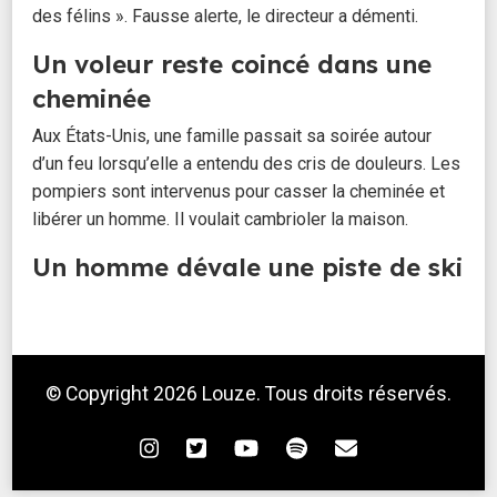
des félins ». Fausse alerte, le directeur a démenti.
Un voleur reste coincé dans une
cheminée
Aux États-Unis, une famille passait sa soirée autour
d’un feu lorsqu’elle a entendu des cris de douleurs. Les
pompiers sont intervenus pour casser la cheminée et
libérer un homme. Il voulait cambrioler la maison.
Un homme dévale une piste de ski
en voiture
Alors qu’un octogénaire conduisait dans le Haut-Rhin, il
a franchi un muret, puis s’est retrouvé dans une station
© Copyright 2026
Louze
. Tous droits réservés.
de ski, en train de dévaler une piste rouge. Belle frayeur,
mais ni le conducteur, ni aucun skieur n'ont été blessés.
Un distributeur de plats