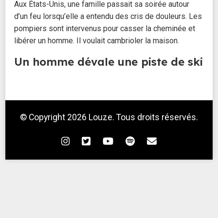
Aux États-Unis, une famille passait sa soirée autour
d’un feu lorsqu’elle a entendu des cris de douleurs. Les
pompiers sont intervenus pour casser la cheminée et
libérer un homme. Il voulait cambrioler la maison.
Un homme dévale une piste de ski
en voiture
Alors qu’un octogénaire conduisait dans le Haut-Rhin, il
a franchi un muret, puis s’est retrouvé dans une station
© Copyright 2026
Louze
. Tous droits réservés.
de ski, en train de dévaler une piste rouge. Belle frayeur,
mais ni le conducteur, ni aucun skieur n'ont été blessés.
Un distributeur de plats
thaïlandais hors de contrôle
À Nancy, un robot distributeur de plats thaïlandais a été
piraté pendant 2 semaines. Plats gratuits, ingrédients
congelés, vidéos pornographiques diffusées sur l’écran