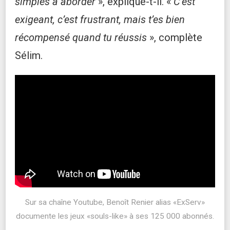
simples à aborder
», explique-t-il. «
C’est
exigeant, c’est frustrant, mais t’es bien
récompensé quand tu réussis
», complète
Sélim.
Sur sa chaîne Youtube, Benoît Renier alias «ExServ»
documente les jeux «souls-like» à ses 125 000 abonnés.