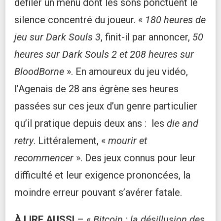
défiler un menu dont les sons ponctuent le
silence concentré du joueur. «
180 heures de
jeu sur Dark Souls 3
, finit-il par annoncer,
50
heures sur Dark Souls 2 et 208 heures sur
BloodBorne
». En amoureux du jeu vidéo,
l’Agenais de 28 ans égrène ses heures
passées sur ces jeux d’un genre particulier
qu’il pratique depuis deux ans : les
die and
retry
. Littéralement, «
mourir et
recommencer
». Des jeux connus pour leur
difficulté et leur exigence prononcées, la
moindre erreur pouvant s’avérer fatale.
À LIRE AUSSI
– «
Bitcoin : la désillusion des