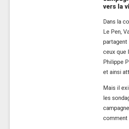
vers la v
Dans la co
Le Pen, Va
partagent 
ceux que l
Philippe P
et ainsi a
Mais il ex
les sondag
campagne, 
comment f