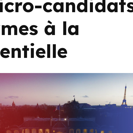
icro-candidat
mes à la
entielle