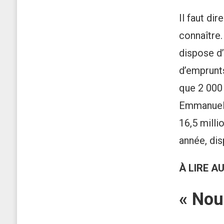
Il faut di
connaître.
dispose d’
d’emprunts
que 2 000 
Emmanuel 
16,5 milli
année, di
À LIRE A
« Nou