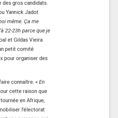
le des gros candidats.
 ou Yannick Jadot
 moi même. Ça me
u’à 22-23h parce que je
oal et Gildas Vieira
un petit comité
ux pour organiser des
faire connaître. «
En
pour cette raison que
 tournée en Afrique,
mobiliser l’électorat