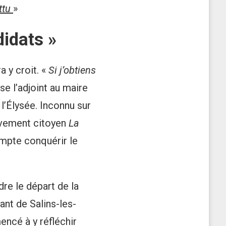
ttu
»
didats »
a y croit. «
Si j’obtiens
ose l’adjoint au maire
 l’Élysée. Inconnu sur
ouvement citoyen
La
ompte conquérir le
re le départ de la
tant de Salins-les-
encé à y réfléchir