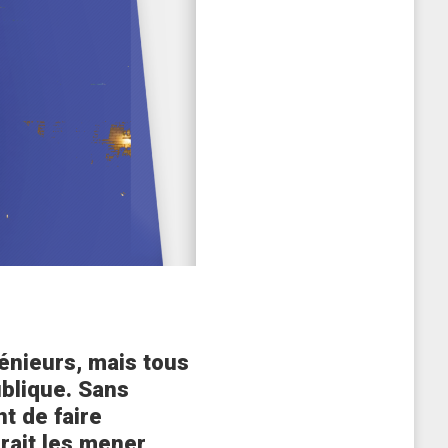
énieurs, mais tous
ublique. Sans
nt de faire
rait les mener