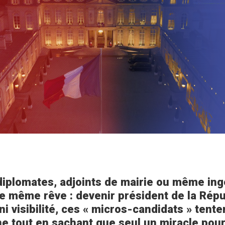
 diplomates, adjoints de mairie ou même ing
le même rêve : devenir président de la Rép
i visibilité, ces « micros-candidats » tente
 tout en sachant que seul un miracle pour