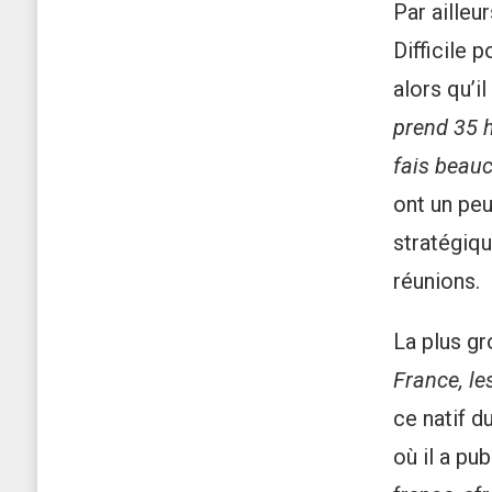
Par ailleu
Difficile 
alors qu’i
prend 35 h
fais beauc
ont un peu
stratégiqu
réunions.
La plus gr
France, le
ce natif d
où il a pu