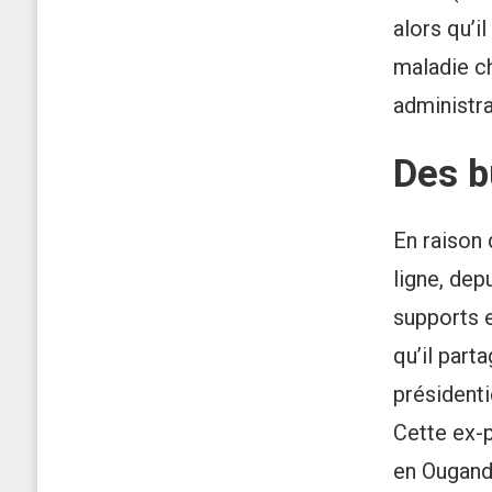
alors qu’i
maladie ch
administra
Des b
En raison 
ligne, depu
supports e
qu’il part
présidenti
Cette ex-
en Ouganda