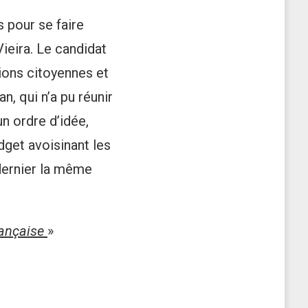
s pour se faire
Vieira. Le candidat
ions citoyennes et
, qui n’a pu réunir
n ordre d’idée,
get avoisinant les
dernier la même
rançaise
»