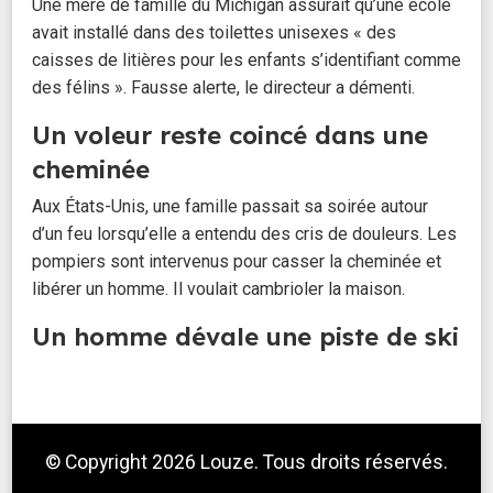
Une mère de famille du Michigan assurait qu’une école
avait installé dans des toilettes unisexes « des
caisses de litières pour les enfants s’identifiant comme
des félins ». Fausse alerte, le directeur a démenti.
Un voleur reste coincé dans une
cheminée
Aux États-Unis, une famille passait sa soirée autour
d’un feu lorsqu’elle a entendu des cris de douleurs. Les
pompiers sont intervenus pour casser la cheminée et
libérer un homme. Il voulait cambrioler la maison.
Un homme dévale une piste de ski
en voiture
Alors qu’un octogénaire conduisait dans le Haut-Rhin, il
a franchi un muret, puis s’est retrouvé dans une station
© Copyright 2026
Louze
. Tous droits réservés.
de ski, en train de dévaler une piste rouge. Belle frayeur,
mais ni le conducteur, ni aucun skieur n'ont été blessés.