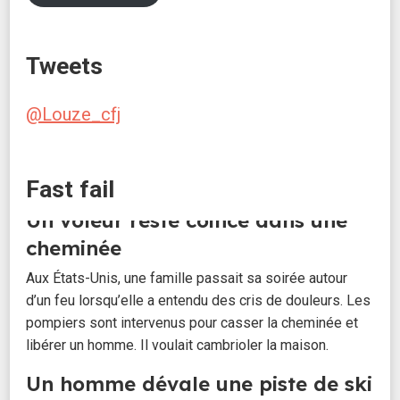
Tweets
Un voleur reste coincé dans une
@Louze_cfj
cheminée
Aux États-Unis, une famille passait sa soirée autour
Fast fail
d’un feu lorsqu’elle a entendu des cris de douleurs. Les
pompiers sont intervenus pour casser la cheminée et
libérer un homme. Il voulait cambrioler la maison.
Un homme dévale une piste de ski
en voiture
Alors qu’un octogénaire conduisait dans le Haut-Rhin, il
a franchi un muret, puis s’est retrouvé dans une station
de ski, en train de dévaler une piste rouge. Belle frayeur,