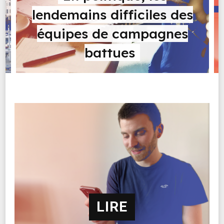
MA COPINE LOUZE
SON
Ma copine Louze a fait un
bide
LIRE