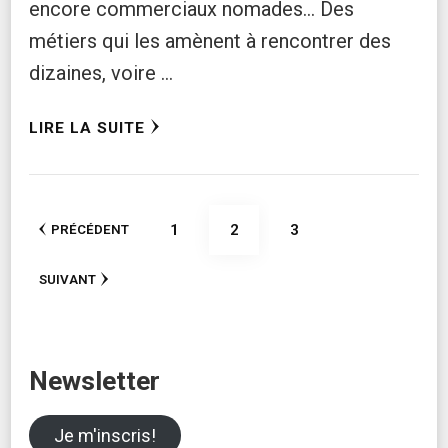
encore commerciaux nomades… Des
métiers qui les amènent à rencontrer des
dizaines, voire …
LIRE LA SUITE
Pagination
PAGE
PAGE
PAGE
1
2
3
PRÉCÉDENT
des
SUIVANT
publications
Newsletter
Je m'inscris!